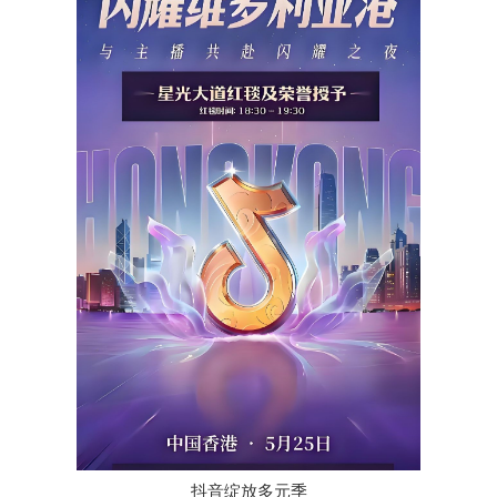
抖音绽放多元季